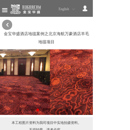
网站首页
넙
English
ꀅ
끀
我们的品牌
낒
服务流程
金宝华盛酒店地毯案例之北京海航万豪酒店羊毛
地毯项目
售后服务
星级酒店地毯
政企办公地毯
星级酒店案例
政企办公案例
产品展示
本工程图片资料为我司项目中实地拍摄资料。
公司新闻
不得转载，违者必究。