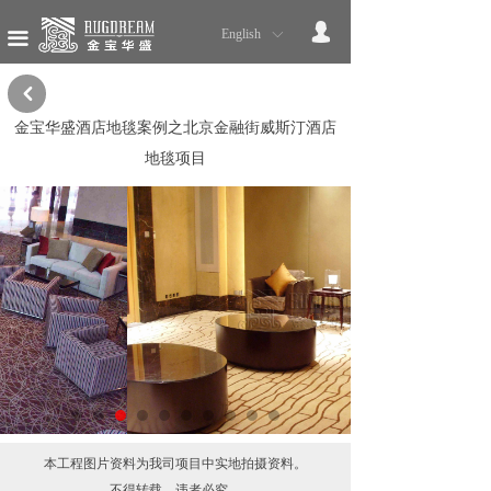
网站首页
넙
English
ꀅ
끀
我们的品牌
낒
服务流程
金宝华盛酒店地毯案例之北京金融街威斯汀酒店
地毯项目
售后服务
星级酒店地毯
政企办公地毯
星级酒店案例
政企办公案例
产品展示
本工程图片资料为我司项目中实地拍摄资料。
公司新闻
不得转载，违者必究。