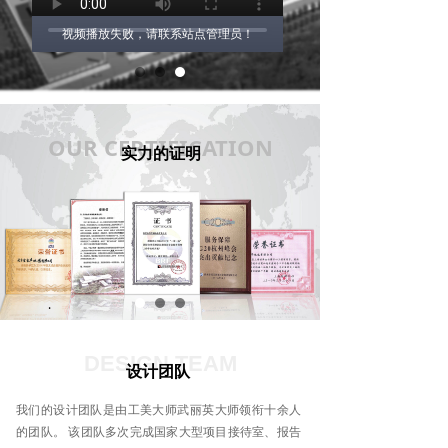
视频播放失败，请联系站点管理员！
.
OUR CERTIFICATION
实力的证明
.
DESIGN TEAM
设计团队
我们的设计团队是由工美大师武丽英大师领衔十余人
的团队。 该团队多次完成国家大型项目接待室、报告