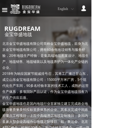
网站首页
넙
English
ꀅ
끀
我们的品牌
RUGDREAM
服务流程
金宝华盛地毯
北京金宝华盛地毯有限公司简称金宝华盛地毯，前身为北
售后服务
京金宝华地毯有限公司，拥有60余年地毯销售与服务经
验，20年地毯生产经验，是集高端地毯图案设计、地毯生
星级酒店地毯
产、地毯销售、地毯铺装以及地毯养护为一体化产业链的
企业。
政企办公地毯
2018年为响应国家节能减排号召，其将工厂搬迁至山东，
成立山东金宝地毯有限公司：15000平方米厂房，5个现
星级酒店案例
代化生产车间，90多名经验丰富的技术工人，成熟的运营
生产体系，多项国际产品认证，作为金宝华盛地毯强有力
政企办公案例
的生产供应后盾。
金宝华盛地毯也是国内地毯行业首家独立建立完成政企地
产品展示
毯质量质量及招投标资质体系的企业。其多次完成中国政
府重点工程项目，上百个高端酒店地毯定制项目，及国内
多家大型企业高端办公地毯定制项目。如：奥运会、北京
公司新闻
APEC峰会、杭州G20峰会、厦门金砖五国峰会、一带一路