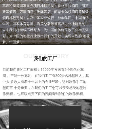
高峰论坛等国家重点项目地毯定制；香格里拉酒店、凯宾
知识库
斯基酒店、万豪酒店、洲际酒店、丽思卡尔顿酒店等星级
酒店地毯定制；以及中国农业银行、神华集团、中国电信
.
集团、国家体育总局、海关总署等等高档办公地毯定制。
.
未来我们将继续不断努力，为中国的传统民族工业增光添
彩，为中国的地毯行业做出我们的贡献，实现自己的“地毯
梦、中国梦”。
OUR FACTORY
我们的工厂
目前我们新的工厂面积为15000平方米有5个现代化车
间， 产能十分充足。在我们工厂有200余名地毯匠人，其
中大 多数人有着十年以上的专业经验，这对制作手工地
毯而言 十分重要，在我们的工厂您可以亲身感受地毯制
作流程， 也可以点开下面的视频看到我们的制作流程。