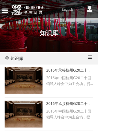
网站首页
넙
English
ꀅ
끀
我们的品牌
知识库
知识库
服务流程
售后服务
끀
知识库
ꀷ
星级酒店地毯
2016年承接杭州G20二十国领导人峰会主会场地毯工程
政企办公地毯
2016年中国杭州G20二十国
领导人峰会中为主会场，提
星级酒店案例
供了优质的地毯产品及精美
的设计方案。值得一提的是G
20峰会主会场整张地毯面积
政企办公案例
2016年承接杭州G20二十国领导人峰会主会场地毯工程
达到2250平方米。
2016年中国杭州G20二十国
产品展示
领导人峰会中为主会场，提
供了优质的地毯产品及精美
的设计方案。值得一提的是G
公司新闻
20峰会主会场整张地毯面积